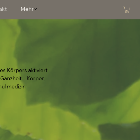
akt
Mehr
s Körpers aktiviert
 Ganzheit – Körper,
hulmedizin.