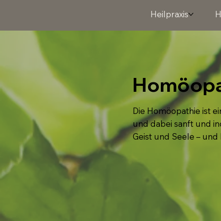
Heilpraxis
H
Homöopat
Die Homöopathie ist ei
und dabei sanft und in
Geist und Seele – und 