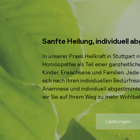
Sanfte Heilung, individuell 
In unserer Praxis Heilkraft in Stuttgart 
Homöopathie als Teil einer ganzheitlich
Kinder, Erwachsene und Familien. Jede
sich nach Ihren individuellen Bedürfniss
Anamnese und individuell abgestimmten
wir Sie auf Ihrem Weg zu mehr Wohlbef
Leistungen