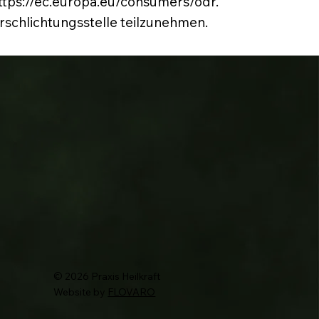
ttps://ec.europa.eu/consumers/odr
.
erschlichtungsstelle teilzunehmen.
© 2026 Praxis Heilkraft
Website by
FLOVARO