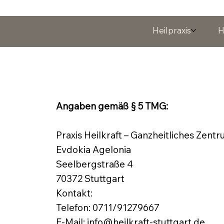
Heilpraxis
H
Angaben gemäß § 5 TMG:
Praxis Heilkraft – Ganzheitliches Zent
Evdokia Agelonia
Seelbergstraße 4
70372 Stuttgart
Kontakt:
Telefon: 0711/91279667
E-Mail: info@heilkraft-stuttgart.de