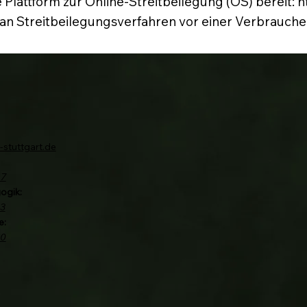
 Plattform zur Online-Streitbeilegung (OS) bereit:
h
t, an Streitbeilegungsverfahren vor einer Verbrauch
-stuttgart.de
67
ogik:
3
e:
40