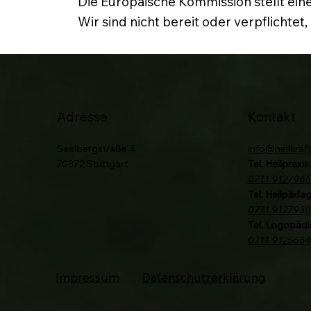
Die Europäische Kommission stellt eine
Wir sind nicht bereit oder verpflichte
Adresse
Kontakt
Seelbergstraße 4
info@heilkraft
70372 Stuttgart
Tel. Heilpraxis:
0711 912796
Tel. Heilpädag
0711 9127930
Tel. Logopädi
0711 912565
Impressum
Datenschutzerklärung