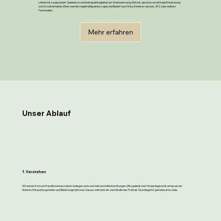
Unterstützungsbedarf. Spielerisch und individuell begleiten wir Wahrnehmung, Motorik, Sprache, emotionale Entwicklung
und Sozialverhalten. Eltern werden regelmäßig einbezogen, bei Bedarf auch Kita, Kinderarztpraxis, SPZ oder weitere
Fachstellen.
Mehr erfahren
Unser Ablauf
1. Verstehen
Wir lernen Kind und Familie kennen, klären Anliegen und sammeln erste Beobachtungen. Mit spielerischer Förderdiagnostik erfassen wir
Stärken, Entwicklungsfelder und Belastungsfaktoren. Daraus entsteht ein verständliches Profil als Grundlage für gemeinsame Ziele.