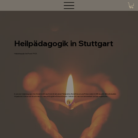
Heilpädagogik in Stuttgart
Heilpädagogische Praxis PHOS
In unserer heilpädagogischen Arbeit steht das Kind mit all seinen Fähigkeiten, Bedürfnissen und Potenzialen im Mittelpunkt. Mit individuellen
Angeboten stärken wir emotionale, soziale und kognitive Entwicklungen – behutsam, ressourcenorientiert und auf Augenhöhe.