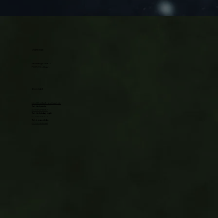
Adresse
Seelbergstraße 4
70372 Stuttgart
Kontakt
info@heilkraft-stuttgart.de
Tel. Heilpraxis:
0711 91279667
Tel. Heilpädagogik:
0711 91279303
Tel. Logopädie:
0711 91256540