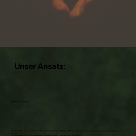
Unser Ansatz:
Begleiten statt bewerten
Wir sehen Kinder mit dem Herzen – und begleiten sie achtsam, individuell und auf Augenhöhe. Verhalten verstehen wir als Ausdruck inneren Erlebens, nicht
als Störung.
Im Mittelpunkt stehen Beziehung, Selbstwirksamkeit und Teilhabe – gemeinsam mit den Familien.