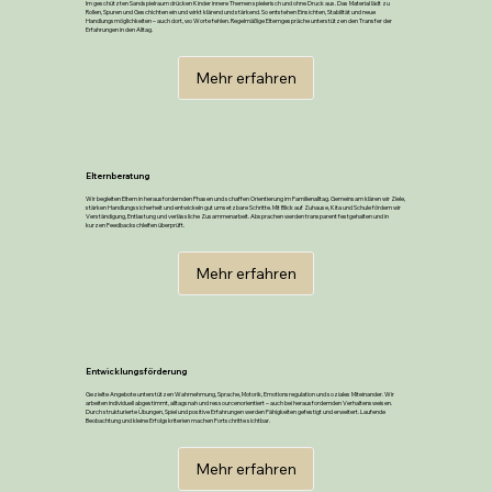
Im geschützten Sandspielraum drücken Kinder innere Themen spielerisch und ohne Druck aus. Das Material lädt zu
Rollen, Spuren und Geschichten ein und wirkt klärend und stärkend. So entstehen Einsichten, Stabilität und neue
Handlungsmöglichkeiten – auch dort, wo Worte fehlen. Regelmäßige Elterngespräche unterstützen den Transfer der
Erfahrungen in den Alltag.
Mehr erfahren
Elternberatung
Wir begleiten Eltern in herausfordernden Phasen und schaffen Orientierung im Familienalltag. Gemeinsam klären wir Ziele,
stärken Handlungssicherheit und entwickeln gut umsetzbare Schritte. Mit Blick auf Zuhause, Kita und Schule fördern wir
Verständigung, Entlastung und verlässliche Zusammenarbeit. Absprachen werden transparent festgehalten und in
kurzen Feedbackschleifen überprüft.
Mehr erfahren
Entwicklungsförderung
Gezielte Angebote unterstützen Wahrnehmung, Sprache, Motorik, Emotionsregulation und soziales Miteinander. Wir
arbeiten individuell abgestimmt, alltagsnah und ressourcenorientiert – auch bei herausfordernden Verhaltensweisen.
Durch strukturierte Übungen, Spiel und positive Erfahrungen werden Fähigkeiten gefestigt und erweitert. Laufende
Beobachtung und kleine Erfolgskriterien machen Fortschritte sichtbar.
Mehr erfahren