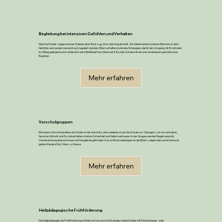
Begleitung bei intensiven Gefühlen und Verhalten
Manche Kinder zeigen inneres Erleben über Rückzug, Wut oder Impulsivität. Wir bieten einen sicheren Rahmen, in dem
Gefühle verstanden, benannt und reguliert werden. Eltern erhalten konkrete Strategien, damit der Umgang mit Emotionen
im Alltag gelingend und verlässlich wird. Bei Bedarf beziehen wir Kita oder Schule mit ein und vereinbaren gemeinsame
Routinen.
Mehr erfahren
Vorschulgruppen
Einmal pro Woche bereiten wir Kinder im letzten Kita-Jahr spielerisch auf die Schule vor. Übungen zu Konzentration,
Sprache, Motorik und Sozialverhalten stärken Sicherheit und Selbstvertrauen. In der Gruppe werden Regeln erprobt,
Verantwortung übernommen und Neugierde gefördert. Kurze Rückmeldungen an die Eltern zeigen den Lernstand und
geben Impulse fürs Üben zu Hause.
Mehr erfahren
Heilpädagogische Frühförderung
Die heilpädagogische Frühförderung richtet sich an noch nicht eingeschulte Kinder mit Entwicklungs- oder