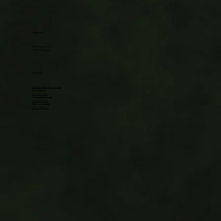
Adresse
Seelbergstraße 4
70372 Stuttgart
Kontakt
info@heilkraft-stuttgart.de
Tel. Heilpraxis:
0711 91279667
Tel. Heilpädagogik:
0711 91279303
Tel. Logopädie:
0711 91256540