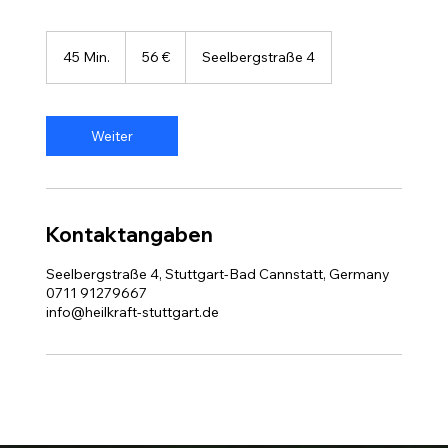
56
Euro
45 Min.
4
56 €
Seelbergstraße 4
5
M
i
n
Weiter
.
Kontaktangaben
Seelbergstraße 4, Stuttgart-Bad Cannstatt, Germany
0711 91279667
info@heilkraft-stuttgart.de