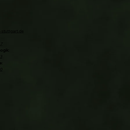
-stuttgart.de
67
ogik:
3
e:
40