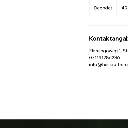
49
Euro
Beendet
B
49
e
e
n
d
Kontaktanga
e
t
Flamingoweg 1, S
071191286286
info@heilkraft-stu