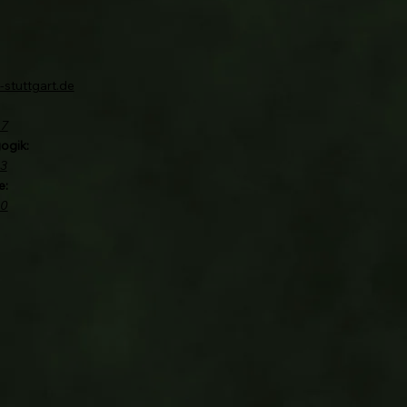
-stuttgart.de
67
ogik:
3
e:
40